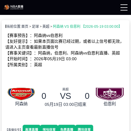
页
当前位置:
首页
足球
英超
阿森纳 VS 伯恩利 【2026-05-19 03:00:00】
A直播
A资讯
【赛事预告】：阿森纳vs伯恩利
A录像
【友好提示】：如果本页面比赛已经过期，或者以上信号都无效，
请进入主页查看最新直播信号
【赛事关键词】：阿森纳，伯恩利、阿森纳vs伯恩利直播、英超
【开始时间】：2026年05月19日 03:00
【所属类别】：英超
英超
0
VS
0
阿森纳
伯恩利
05月19日 03:00
已结束
高清直播
咪咕体育
免费直播
腾讯体育
【直播信号】