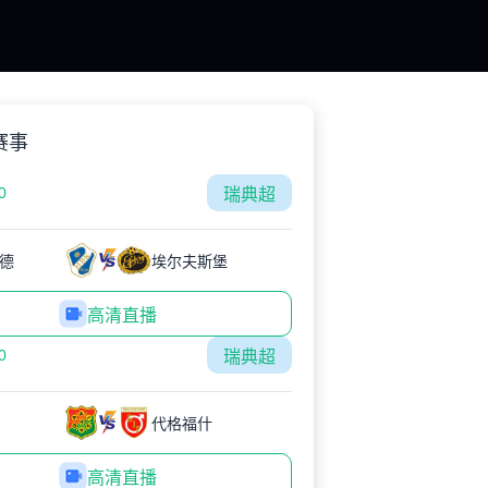
赛事
0
瑞典超
德
埃尔夫斯堡
高清直播
0
瑞典超
代格福什
高清直播