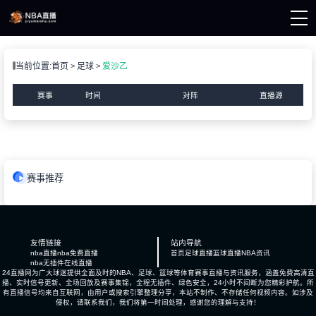
页
当前位置:
首页
足球
爱沙乙
A直播
A资讯
赛事
时间
对阵
直播源
A录像
赛事推荐
友情链接
站内导航
nba直播
nba免费直播
首页
足球直播
篮球直播
NBA资讯
nba无插件在线直播
24直播网为广大球迷提供全面及时的NBA、足球、篮球等体育赛事直播与资讯服务，涵盖免费高清直
播、实时信号更新、全场回放及赛事集锦，全程无插件、绿色安全，24小时不间断为您精彩护航。所
有直播信号均来自互联网，由用户或搜索引擎整理分享，本站不制作、不存储任何视频内容。如涉及
侵权，请联系我们，我们将第一时间处理，感谢您的理解与支持！