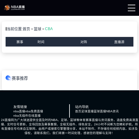
页
CBA
当前位置:
首页
篮球
A直播
A资讯
赛事
时间
对阵
直播源
A录像
赛事推荐
友情链接
站内导航
nba直播
nba免费直播
首页
足球直播
篮球直播
NBA资讯
nba无插件在线直播
24直播网为广大球迷提供全面及时的NBA、足球、篮球等体育赛事直播与资讯服务，涵盖免费高清直
播、实时信号更新、全场回放及赛事集锦，全程无插件、绿色安全，24小时不间断为您精彩护航。所
有直播信号均来自互联网，由用户或搜索引擎整理分享，本站不制作、不存储任何视频内容。如涉及
侵权，请联系我们，我们将第一时间处理，感谢您的理解与支持！