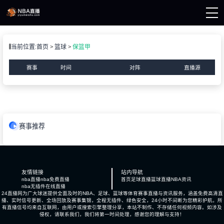
页
当前位置:
首页
篮球
保篮甲
A直播
A资讯
赛事
时间
对阵
直播源
A录像
赛事推荐
友情链接
站内导航
nba直播
nba免费直播
首页
足球直播
篮球直播
NBA资讯
nba无插件在线直播
24直播网为广大球迷提供全面及时的NBA、足球、篮球等体育赛事直播与资讯服务，涵盖免费高清直
播、实时信号更新、全场回放及赛事集锦，全程无插件、绿色安全，24小时不间断为您精彩护航。所
有直播信号均来自互联网，由用户或搜索引擎整理分享，本站不制作、不存储任何视频内容。如涉及
侵权，请联系我们，我们将第一时间处理，感谢您的理解与支持！